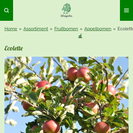
Ga
direct
naar
de
Home
»
Assortiment
»
Fruitbomen
»
Appelbomen
»
Ecolett
hoofdinhoud
🍎
Ecolette