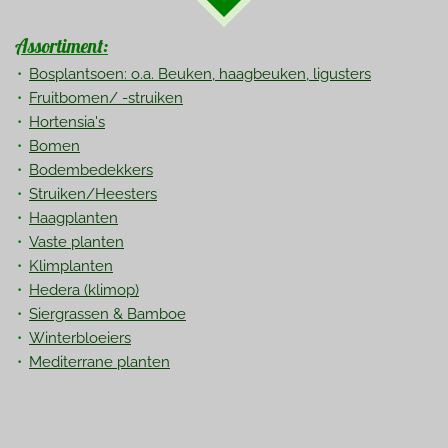
Assortiment:
Bosplantsoen: o.a. Beuken, haagbeuken, ligusters
Fruitbomen/ -struiken
Hortensia's
Bomen
Bodembedekkers
Struiken/Heesters
Haagplanten
Vaste planten
Klimplanten
Hedera
(klimop)
Siergrassen & Bamboe
Winterbloeiers
Mediterrane planten