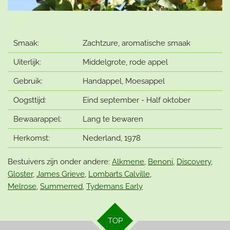
Smaak:
Zachtzure, aromatische smaak
Uiterlijk:
Middelgrote, rode appel
Gebruik:
Handappel, Moesappel
Oogsttijd:
Eind september - Half oktober
Bewaarappel:
Lang te bewaren
Herkomst:
Nederland, 1978
Bestuivers zijn onder andere:
Alkmene
,
Benoni
,
Discovery
,
Gloster
,
James Grieve
,
Lombarts Calville
,
Melrose
,
Summerred
,
Tydemans Early
TOP