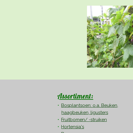
Assortiment:
Bosplantsoen: o.a. Beuken,
haagbeuken, ligusters
Fruitbomen/ -struiken
Hortensia's