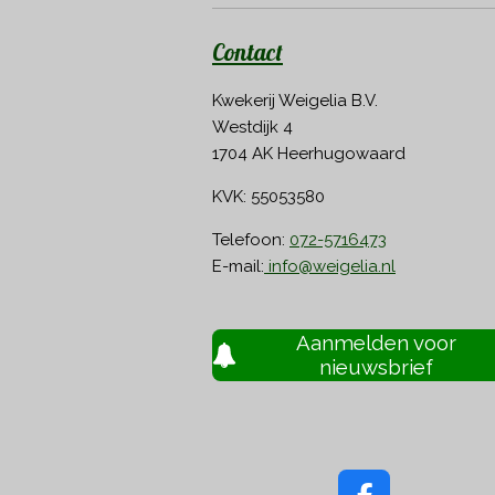
Contact
Kwekerij Weigelia B.V.
Westdijk 4
1704 AK Heerhugowaard
KVK: 55053580
Telefoon:
072-5716473
E-mail:
info@weigelia.nl
Aanmelden voor
nieuwsbrief