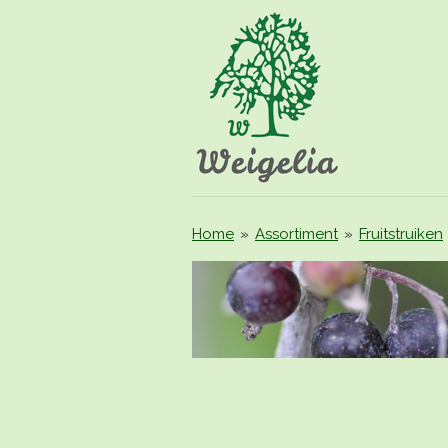
Ga
direct
naar
de
hoofdinhoud
Home
»
Assortiment
»
Fruitstruiken