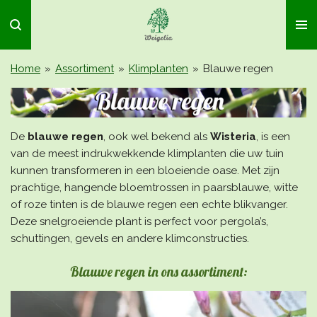
Ga
direct
naar
de
Home
»
Assortiment
»
Klimplanten
»
Blauwe regen
hoofdinhoud
De
blauwe regen
, ook wel bekend als
Wisteria
, is een
van de meest indrukwekkende klimplanten die uw tuin
kunnen transformeren in een bloeiende oase. Met zijn
prachtige, hangende bloemtrossen in paarsblauwe, witte
of roze tinten is de blauwe regen een echte blikvanger.
Deze snelgroeiende plant is perfect voor pergola’s,
schuttingen, gevels en andere klimconstructies.
Blauwe regen in ons assortiment: