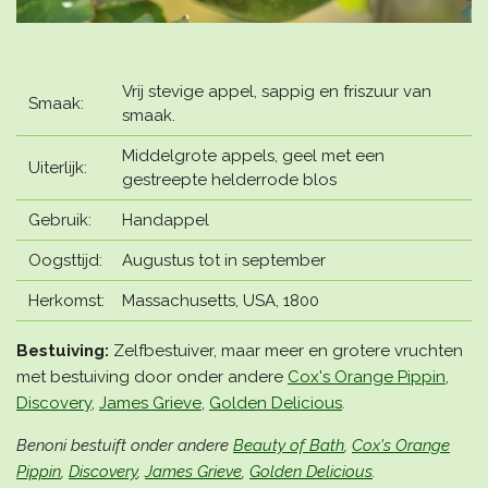
Vrij stevige appel, sappig en friszuur van
Smaak:
smaak.
Middelgrote appels, geel met een
Uiterlijk:
gestreepte helderrode blos
Gebruik:
Handappel
Oogsttijd:
Augustus tot in september
Herkomst:
Massachusetts, USA, 1800
Bestuiving:
Zelfbestuiver, maar meer en grotere vruchten
met bestuiving door onder andere
Cox's Orange Pippin
,
Discovery
,
James Grieve
,
Golden Delicious
.
Benoni bestuift onder andere
Beauty of Bath
,
Cox's Orange
Pippin
,
Discovery
,
James Grieve
,
Golden Delicious
.