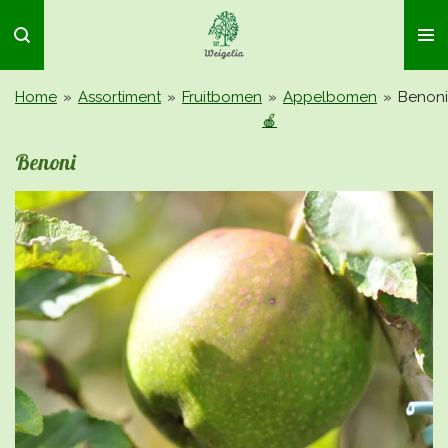
Ga
direct
naar
de
Home
»
Assortiment
»
Fruitbomen
»
Appelbomen
»
Benoni
hoofdinhoud
🍎
Benoni