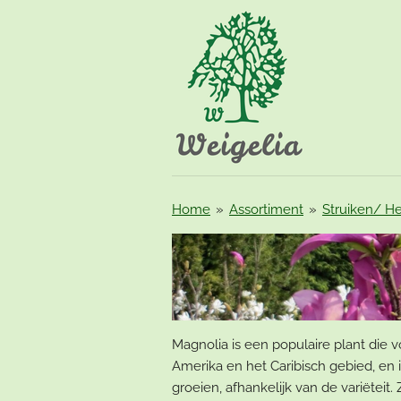
Ga
direct
naar
de
hoofdinhoud
Home
»
Assortiment
»
Struiken/ He
Magnolia is een populaire plant die 
Amerika en het Caribisch gebied, en 
groeien, afhankelijk van de variëteit.