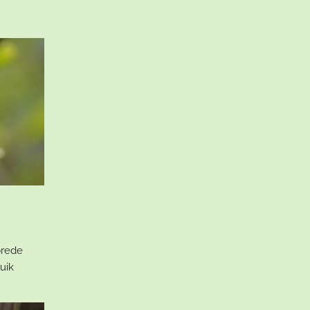
brede
ruik