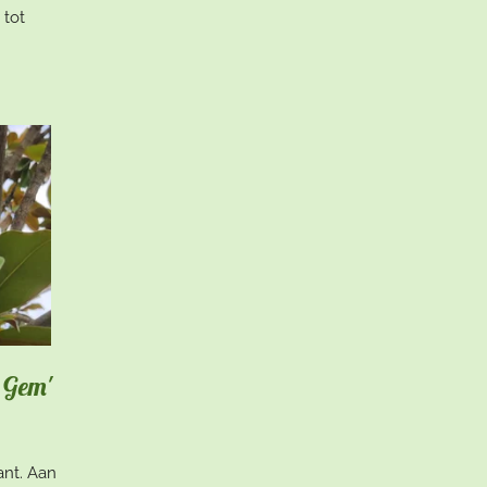
 tot
e Gem'
nt. Aan