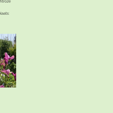
chtroze
laats: