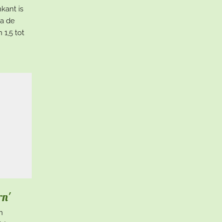
kant is
na de
 1,5 tot
rn'
n