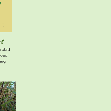
l'
n blad
Goed
 erg