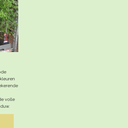
ode
kleuren
oekerende
de volle
haduw.