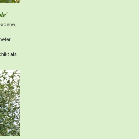
le'
Groene,
meter
hikt als