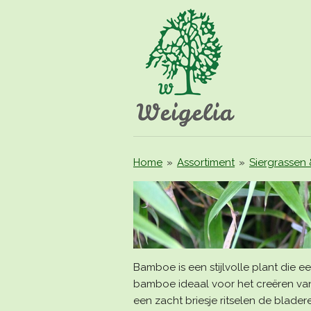
Ga
direct
naar
de
hoofdinhoud
Home
»
Assortiment
»
Siergrassen
Bamboe is een stijlvolle plant die ee
bamboe ideaal voor het creëren van
een zacht briesje ritselen de blade