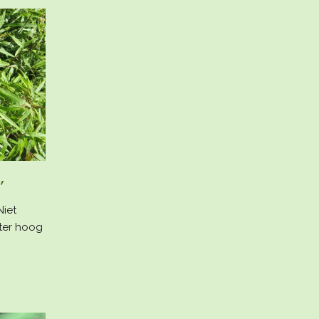
'
Niet
ter hoog