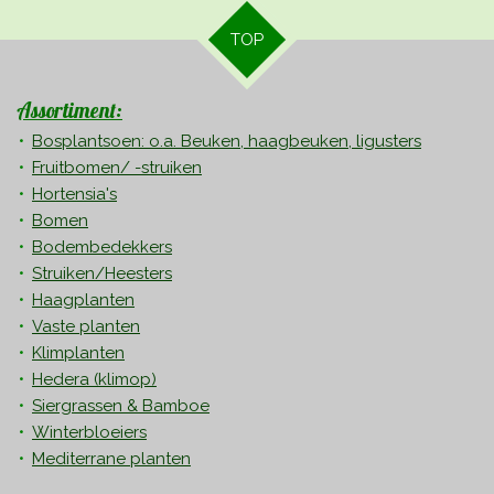
TOP
Assortiment:
Bosplantsoen: o.a. Beuken, haagbeuken, ligusters
Fruitbomen/ -struiken
Hortensia's
Bomen
Bodembedekkers
Struiken/Heesters
Haagplanten
Vaste planten
Klimplanten
Hedera
(klimop)
Siergrassen & Bamboe
Winterbloeiers
Mediterrane planten