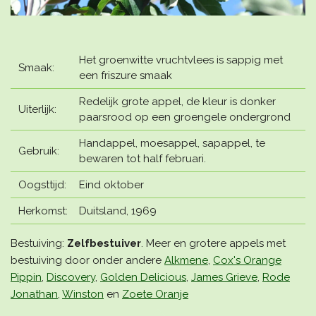
Het groenwitte vruchtvlees is sappig met
Smaak:
een friszure smaak
Redelijk grote appel, de kleur is donker
Uiterlijk:
paarsrood op een groengele ondergrond
Handappel, moesappel, sapappel, te
Gebruik:
bewaren tot half februari.
Oogsttijd:
Eind oktober
Herkomst:
Duitsland, 1969
Bestuiving:
Zelfbestuiver
. Meer en grotere appels met
bestuiving door onder andere
Alkmene
,
Cox's Orange
Pippin
,
Discovery
,
Golden Delicious
,
James Grieve
,
Rode
Jonathan
,
Winston
en
Zoete Oranje