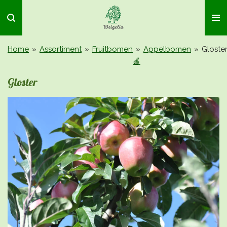
Ga
direct
naar
de
Home
»
Assortiment
»
Fruitbomen
»
Appelbomen
»
Gloste
hoofdinhoud
🍎
Gloster