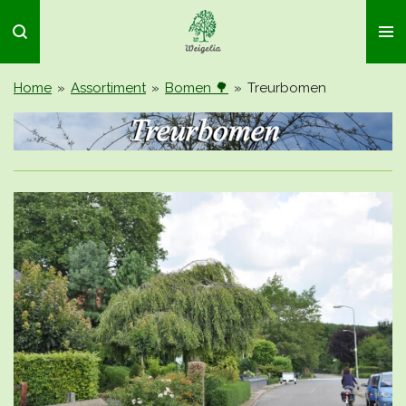
Ga
direct
naar
de
Home
»
Assortiment
»
Bomen 🌳
»
Treurbomen
hoofdinhoud