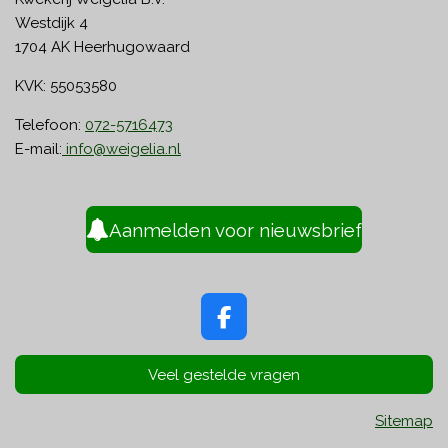
Westdijk 4
1704 AK Heerhugowaard
KVK: 55053580
Telefoon:
072-5716473
E-mail:
info@weigelia.nl
Aanmelden voor nieuwsbrief
F
a
c
Veel gestelde vragen
e
b
Sitemap
o