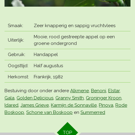
Smaak:
Zeer knapperig en sappig vruchtvlees
Mooie, rood gestreepte appel op een
Uiterlijk:
groene ondergrond
Gebruik:
Handappel
Oogsttijd:
Half augustus
Herkomst:
Frankrijk, 1982
Bestuiving door
onder andere
Alkmene
,
Benoni
,
Elstar
,
Gala
,
Golden Delicious
,
Granny Smith
,
Groninger Kroon
,
Idared
,
James Grieve
,
Karmijn de Sonnaville
,
Pinova
,
Rode
Boskoop
,
Schone van Boskoop
en
Summerred
TOP