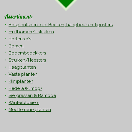
Assortiment:
Bosplantsoen: o.a. Beuken, haagbeuken, ligusters
Fruitbomen/ -struiken
Hortensia's
Bomen
Bodembedekkers
Struiken/Heesters
Haagplanten
Vaste planten
Klimplanten
Hedera
(klimop)
Siergrassen & Bamboe
Winterbloeiers
Mediterrane planten