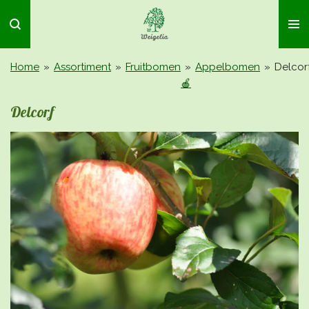
Ga
direct
naar
de
Home
»
Assortiment
»
Fruitbomen
»
Appelbomen
»
Delcor
hoofdinhoud
🍎
Delcorf