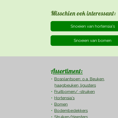
Misschien ook interessant:
Snoeien van hortensia's
Snoeien van bomen
Assortiment:
Bosplantsoen: o.a. Beuken,
haagbeuken, ligusters
Fruitbomen/ -struiken
Hortensia's
Bomen
Bodembedekkers
Struiken/Heesters