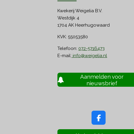
Kwekerij Weigelia B.V.
Westdijk 4
1704 AK Heerhugowaard
KVK: 55053580
Telefoon:
072-5716473
E-mail:
info@weigelia.nl
Aanmelden voor
nieuwsbrief
F
a
c