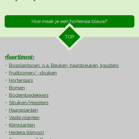
Hoe maak je een hortensia blauw?
TOP
Assortiment:
Bosplantsoen: o.a. Beuken, haagbeuken, ligusters
Fruitbomen/ -struiken
Hortensia's
Bomen
Bodembedekkers
Struiken/Heesters
Haagplanten
Vaste planten
Klimplanten
Hedera
(klimop)