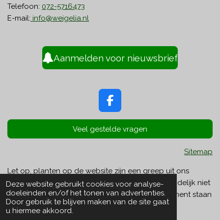
Telefoon:
072-5716473
E-mail:
info@weigelia.nl
Aanmelden voor nieuwsbrief
F
a
c
Veel gestelde vragen
e
b
Sitemap
o
o
Let op, planten op de website zijn een greep uit ons
k
assortiment. Het kan zijn dat bepaalde planten tijdelijk niet
Deze website gebruikt cookies voor analyse-
doeleinden en/of het tonen van advertenties.
op voorraad zijn. Niet alle planten in ons assortiment staan
Door gebruik te blijven maken van de site gaat
op de website.
u hiermee akkoord.