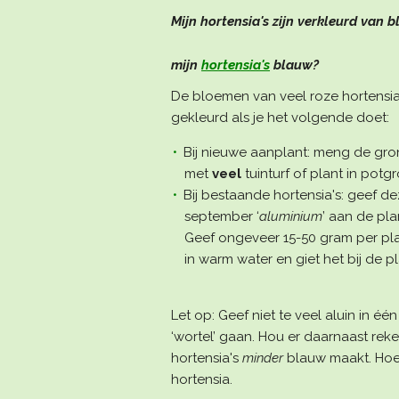
Mijn hortensia's zijn verkleurd van b
mijn
hortensia's
blauw?
De bloemen van veel roze hortensi
gekleurd als je het volgende doet:
Bij nieuwe aanplant: meng de gro
met
veel
tuinturf of plant in potg
Bij bestaande hortensia's: geef d
september ‘
aluminium
’ aan de pla
Geef ongeveer 15-50 gram per plan
in warm water en giet het bij de pla
Let op: Geef niet te veel aluin in é
‘wortel’ gaan. Hou er daarnaast re
hortensia's
minder
blauw maakt. Hoe
hortensia.