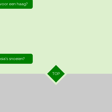
g voor een haag?
sia's snoeien?
TOP