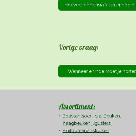
Hoeveel hortensia's zijn er nodi
Vorige vraag:
Wanneer en hoe moet je horten
Assortiment:
Bosplantsoen: o.a. Beuken,
haagbeuken, ligusters
Fruitbomen/ -struiken