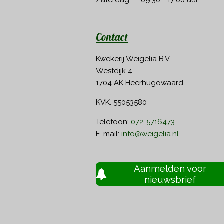
Contact
Kwekerij Weigelia B.V.
Westdijk 4
1704 AK Heerhugowaard
KVK: 55053580
Telefoon:
072-5716473
E-mail:
info@weigelia.nl
Aanmelden voor
nieuwsbrief