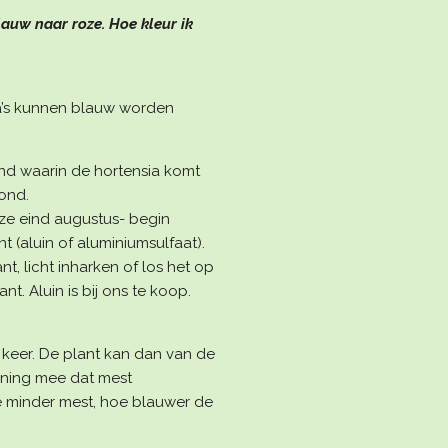
lauw naar roze. Hoe kleur ik
a’s kunnen blauw worden
nd waarin de hortensia komt
rond.
eze eind augustus- begin
nt (aluin of aluminiumsulfaat).
t, licht inharken of los het op
nt. Aluin is bij ons te koop.
én keer. De plant kan dan van de
kening mee dat mest
 minder mest, hoe blauwer de