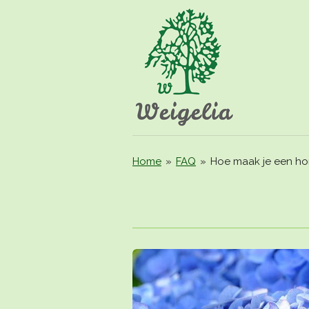
Ga
direct
naar
de
hoofdinhoud
Home
»
FAQ
»
Hoe maak je een ho