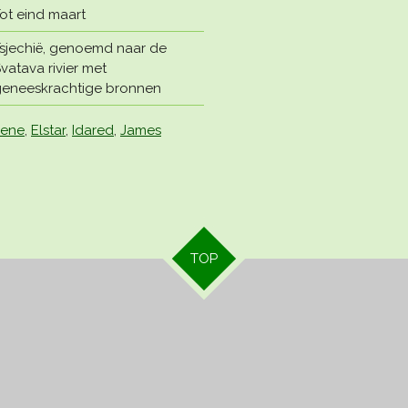
ot eind maart
sjechië, genoemd naar de
vatava rivier met
eneeskrachtige bronnen
mene
,
Elstar
,
Idared
,
James
TOP