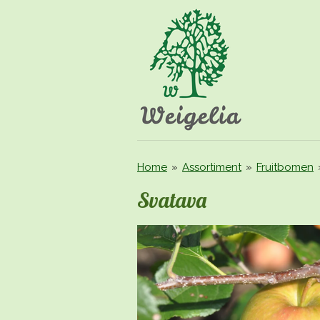
Ga
direct
naar
de
hoofdinhoud
Home
»
Assortiment
»
Fruitbomen
Svatava