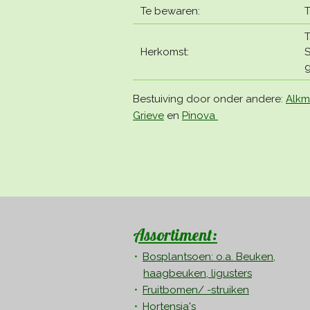
Te bewaren:
T
T
Herkomst:
S
g
Bestuiving door onder andere:
Alk
Grieve
en
Pinova
Assortiment:
Bosplantsoen: o.a. Beuken,
haagbeuken, ligusters
Fruitbomen/ -struiken
Hortensia's