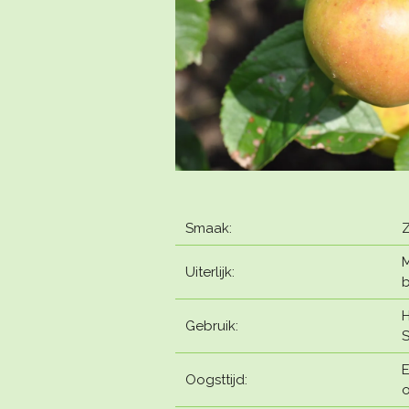
Smaak:
Z
M
Uiterlijk:
b
H
Gebruik:
S
E
Oogsttijd:
o