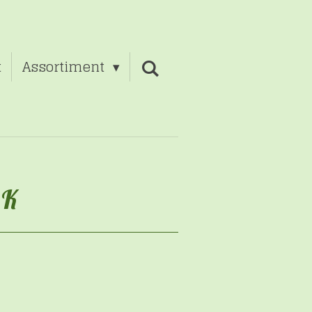
t
Assortiment
 K