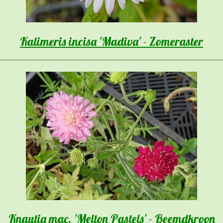
Kalimeris incisa 'Madiva' - Zomeraster
Knautia mac. 'Melton Pastels' - Beemdkroon