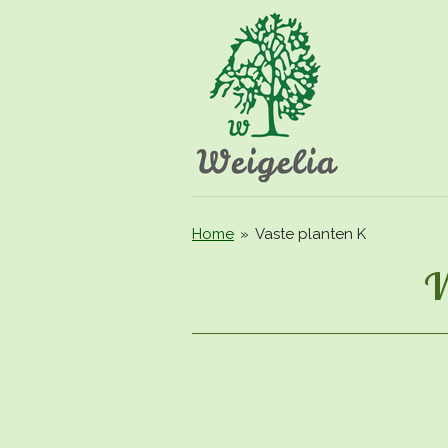
Ga
direct
naar
de
hoofdinhoud
Home
»
Vaste planten K
V