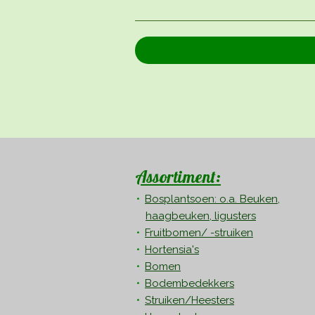
Assortiment:
Bosplantsoen: o.a. Beuken,
haagbeuken, ligusters
Fruitbomen/ -struiken
Hortensia's
Bomen
Bodembedekkers
Struiken/Heesters