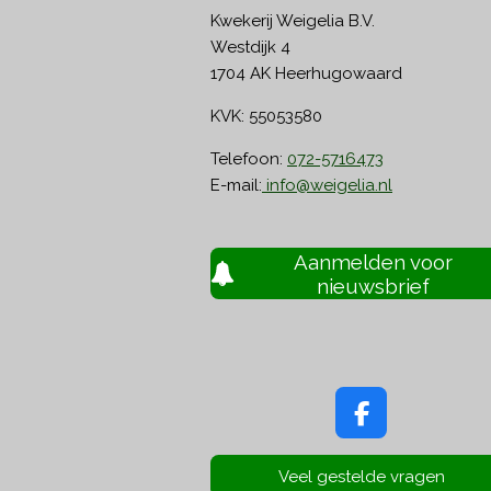
Kwekerij Weigelia B.V.
Westdijk 4
1704 AK Heerhugowaard
KVK: 55053580
Telefoon:
072-5716473
E-mail:
info@weigelia.nl
Aanmelden voor
nieuwsbrief
F
a
c
Veel gestelde vragen