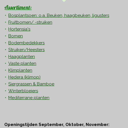
Assortiment:
Bosplantsoen: o.a. Beuken, haagbeuken, ligusters
Fruitbomen/ -struiken
Hortensia's
Bomen
Bodembedekkers
Struiken/Heesters
Haagplanten
Vaste planten
Klimplanten
Hedera
(klimop)
Siergrassen & Bamboe
Winterbloeiers
Mediterrane planten
Openingstijden September, Oktober, November: