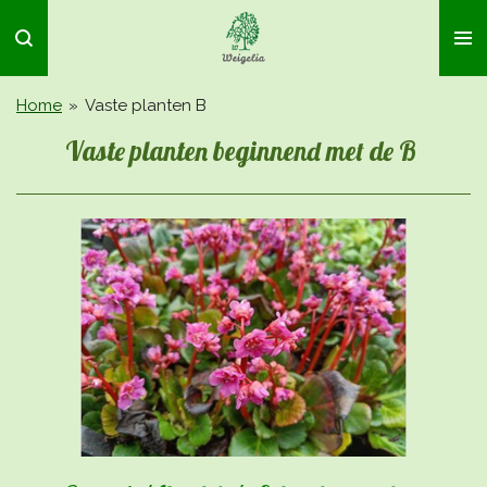
Ga
direct
naar
de
Home
»
Vaste planten B
hoofdinhoud
Vaste planten beginnend met de B