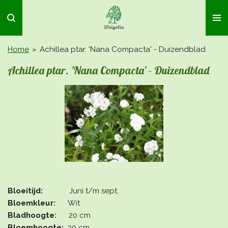
Ga
direct
naar
de
Home
»
Achillea ptar. 'Nana Compacta' - Duizendblad
hoofdinhoud
Achillea ptar. 'Nana Compacta' - Duizendblad
Bloeitijd:
Juni t/m sept,
Bloemkleur:
Wit
Bladhoogte:
20 cm
Bloemhoogte:
30 cm