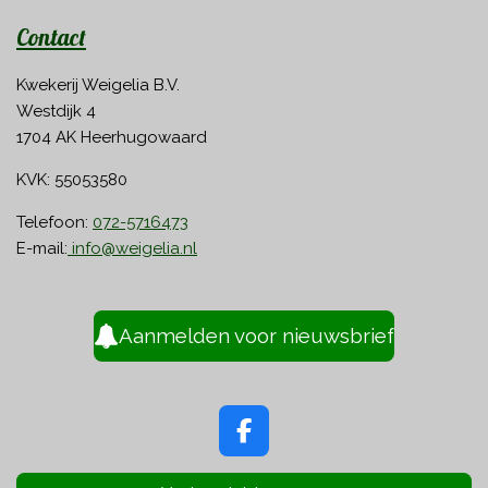
Contact
Kwekerij Weigelia B.V.
Westdijk 4
1704 AK Heerhugowaard
KVK: 55053580
Telefoon:
072-5716473
E-mail:
info@weigelia.nl
Aanmelden voor nieuwsbrief
F
a