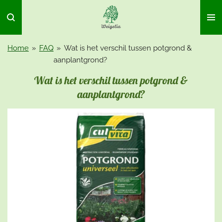
Ga
direct
naar
de
Home
»
FAQ
»
Wat is het verschil tussen potgrond &
hoofdinhoud
aanplantgrond?
Wat is het verschil tussen potgrond &
aanplantgrond?