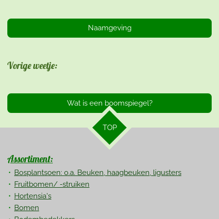
Naamgeving
Vorige weetje:
Wat is een boomspiegel?
TOP
Assortiment:
Bosplantsoen: o.a. Beuken, haagbeuken, ligusters
Fruitbomen/ -struiken
Hortensia's
Bomen