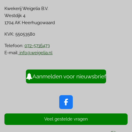
Kwekerij Weigelia B.V.
Westdijk 4
1704 AK Heerhugowaard
KVK: 55053580
Telefoon:
072-5716473
E-mail:
info@weigelia.nl
Aanmelden voor nieuwsbrief
F
a
c
Veel gestelde vragen
e
b