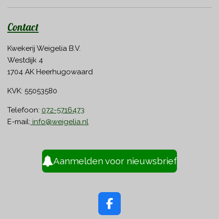
Contact
Kwekerij Weigelia B.V.
Westdijk 4
1704 AK Heerhugowaard
KVK: 55053580
Telefoon:
072-5716473
E-mail:
info@weigelia.nl
Aanmelden voor nieuwsbrief
F
a