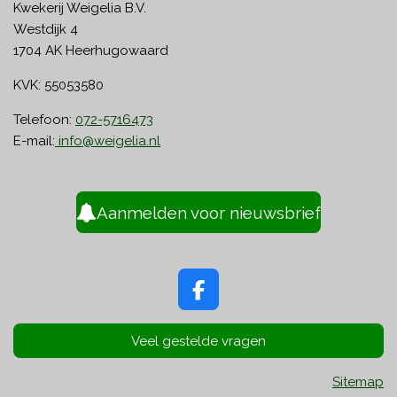
Kwekerij Weigelia B.V.
Westdijk 4
1704 AK Heerhugowaard
KVK: 55053580
Telefoon:
072-5716473
E-mail:
info@weigelia.nl
Aanmelden voor nieuwsbrief
F
a
c
Veel gestelde vragen
e
b
Sitemap
o