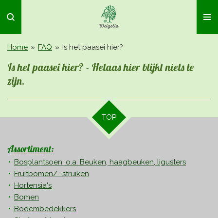
Ga
direct
naar
de
Home
»
FAQ
»
Is het paasei hier?
hoofdinhoud
Is het paasei hier? - Helaas hier blijkt niets te
zijn.
TOP
Assortiment:
Bosplantsoen: o.a. Beuken, haagbeuken, ligusters
Fruitbomen/ -struiken
Hortensia's
Bomen
Bodembedekkers