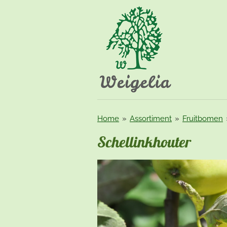
Ga
direct
naar
de
hoofdinhoud
Home
»
Assortiment
»
Fruitbomen
Schellinkhouter