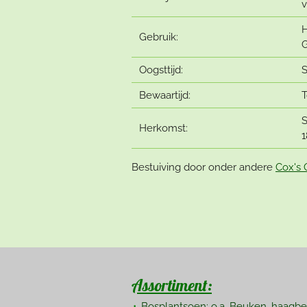
H
Gebruik:
G
Oogsttijd:
S
Bewaartijd:
T
S
Herkomst:
1
Bestuiving door onder andere
Cox's 
Assortiment:
Bosplantsoen: o.a. Beuken, haagb