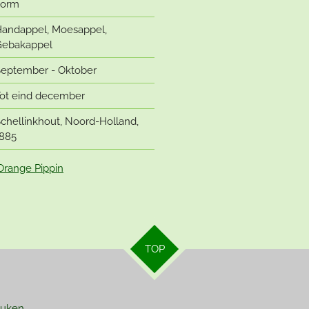
vorm
andappel, Moesappel,
ebakappel
eptember - Oktober
ot eind december
chellinkhout, Noord-Holland,
885
Orange Pippin
TOP
euken,