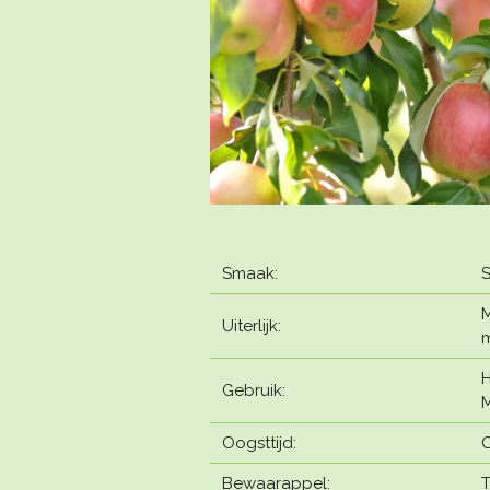
Smaak:
S
M
Uiterlijk:
m
H
Gebruik:
Oogsttijd:
O
Bewaarappel:
T