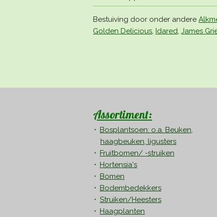
Bestuiving door onder andere
Alkm
Golden Delicious
,
Idared
,
James Gri
Assortiment:
Bosplantsoen: o.a. Beuken,
haagbeuken, ligusters
Fruitbomen/ -struiken
Hortensia's
Bomen
Bodembedekkers
Struiken/Heesters
Haagplanten