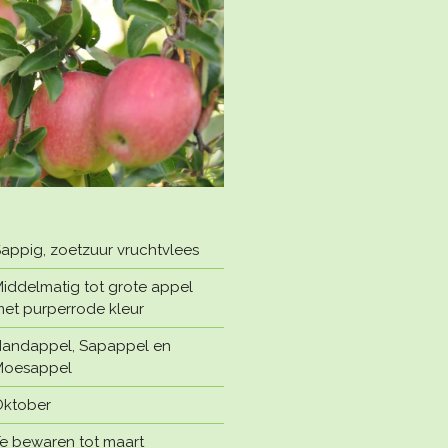
appig, zoetzuur vruchtvlees
iddelmatig tot grote appel
et purperrode kleur
andappel, Sapappel en
Moesappel
ktober
e bewaren tot maart