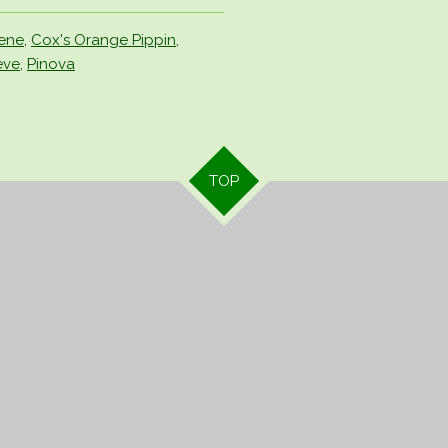
ene
,
Cox's Orange Pippin
,
eve
,
Pinova
TOP