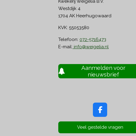
Kwekerij Weigelia B.V.
Westdijk 4
1704 AK Heerhugowaard
KVK: 55053580
Telefoon:
072-5716473
E-mail:
info@weigelia.nl
Aanmelden voor
nieuwsbrief
F
a
c
Veel gestelde vragen
e