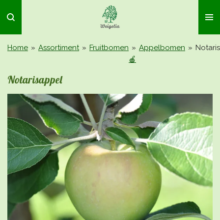
Ga
direct
naar
de
Home
»
Assortiment
»
Fruitbomen
»
Appelbomen
»
Notari
hoofdinhoud
🍎
Notarisappel