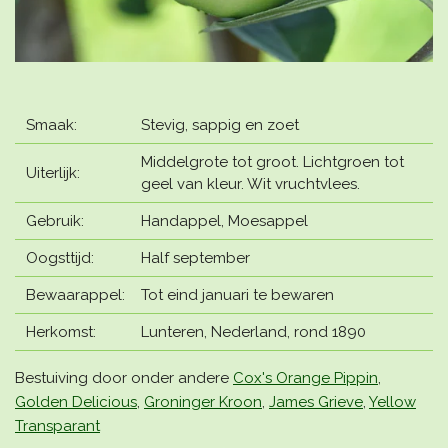
Smaak:
Stevig, sappig en zoet
Middelgrote tot groot. Lichtgroen tot
Uiterlijk:
geel van kleur. Wit vruchtvlees.
Gebruik:
Handappel, Moesappel
Oogsttijd:
Half september
Bewaarappel:
Tot eind januari te bewaren
Herkomst:
Lunteren, Nederland, rond 1890
Bestuiving door onder andere
Cox's Orange Pippin
,
Golden Delicious
,
Groninger Kroon
,
James Grieve
,
Yellow
Transparant