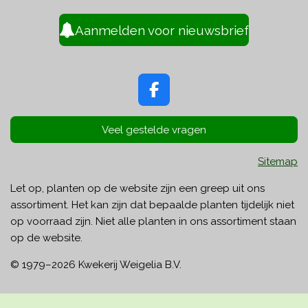
Aanmelden voor nieuwsbrief
F
a
c
Veel gestelde vragen
e
b
Sitemap
o
o
Let op, planten op de website zijn een greep uit ons
k
assortiment. Het kan zijn dat bepaalde planten tijdelijk niet
op voorraad zijn. Niet alle planten in ons assortiment staan
op de website.
© 1979–
2026
Kwekerij Weigelia B.V.