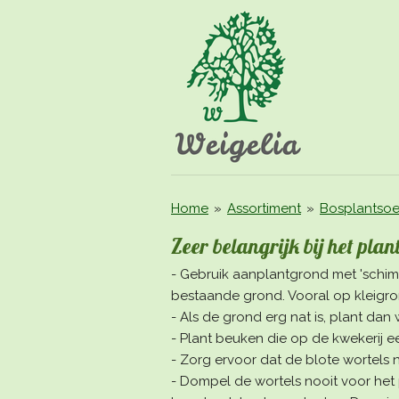
Ga
direct
naar
de
hoofdinhoud
Home
»
Assortiment
»
Bosplantsoe
Zeer belangrijk bij het plan
- Gebruik aanplantgrond met 'schimm
bestaande grond. Vooral op kleigr
- Als de grond erg nat is, plant dan
- Plant beuken die op de kwekerij ee
- Zorg ervoor dat de blote wortels 
- Dompel de wortels nooit voor het 