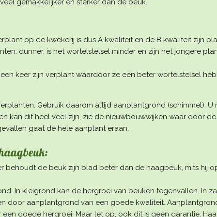
veel gemakkelijker en sterker dan de beuk.
plant op de kwekerij is dus A kwaliteit en de B kwaliteit zijn pl
planten: dunner, is het wortelstelsel minder en zijn het jongere 
e een keer zijn verplant waardoor ze een beter wortelstelsel heb
 verplanten. Gebruik daarom altijd aanplantgrond (schimmel). U
len kan dit heel veel zijn, zie de nieuwbouwwijken waar door
 gevallen gaat de hele aanplant eraan.
n haagbeuk:
r behoudt de beuk zijn blad beter dan de haagbeuk, mits hij op d
nd. In kleigrond kan de hergroei van beuken tegenvallen. In z
en door aanplantgrond van een goede kwaliteit. Aanplantgrond
 een goede hergroei. Maar let op, ook dit is geen garantie. Ha