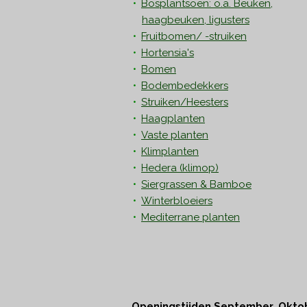
Bosplantsoen: o.a. Beuken,
haagbeuken, ligusters
Fruitbomen/ -struiken
Hortensia's
Bomen
Bodembedekkers
Struiken/Heesters
Haagplanten
Vaste planten
Klimplanten
Hedera
(klimop)
Siergrassen & Bamboe
Winterbloeiers
Mediterrane planten
Openingstijden September, Okto